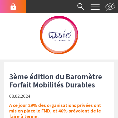
Aller
au
Menu
contenu
du
principal
compte
de
l'utilisateur
Fil
d'Ariane
3ème édition du Baromètre
Forfait Mobilités Durables
08.02.2024
A ce jour 29% des organisations privées ont
mis en place le FMD, et 46% prévoient de le
faire à terme.