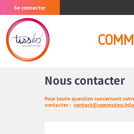
Aller
Se connecter
Menu
au
du
contenu
compte
principal
de
COMM
l'utilisateur
Nous contacter
Pour toute question concernant votr
contacter :
contact@commuteo.inf