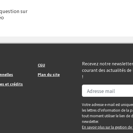
question sur
éo
Footer_center_right
Recevez notre newsletter
CGU
courant des actualités d
nnelles
Plan du site
!
es et crédits
Votre adresse e-mail est unique
les lettres d'information de la
tout moment utiliser le lien d
newsletter.
En savoir plus sur la gestion d