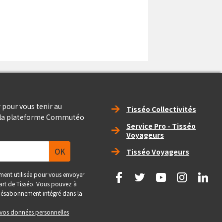
Right_footer
 pour vous tenir au
Tisséo Collectivités
e la plateforme Commutéo
Service Pro - Tisséo
Voyageurs
Tisséo Voyageurs
social
ment utilisée pour vous envoyer
 part de Tisséo. Vous pouvez à
e désabonnement intégré dans la
e vos données personnelles