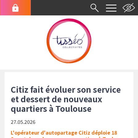
Aller
au
Menu
contenu
du
principal
compte
de
l'utilisateur
Fil
d'Ariane
Citiz fait évoluer son service
et dessert de nouveaux
quartiers à Toulouse
27.05.2026
L'opérateur d'autopartage Citiz déploie 18