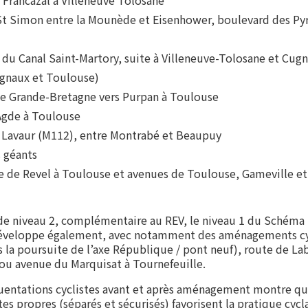
 Francazal à Villeneuve Tolosane
 St Simon entre la Mounède et Eisenhower, boulevard des Pyr
e du Canal Saint-Martory, suite à Villeneuve-Tolosane et Cug
ugnaux et Toulouse)
de Grande-Bretagne vers Purpan à Toulouse
'Agde à Toulouse
e Lavaur (M112), entre Montrabé et Beaupuy
s géants
te de Revel à Toulouse et avenues de Toulouse, Gameville et
 de niveau 2, complémentaire au REV, le niveau 1 du Schéma 
développe également, avec notamment des aménagements cyc
 la poursuite de l’axe République / pont neuf), route de L
ou avenue du Marquisat à Tournefeuille.
uentations cyclistes avant et après aménagement montre que
s propres (séparés et sécurisés) favorisent la pratique cyc