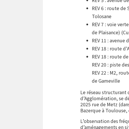
REV 5 : avenue de
REV 6 : route de
Tolosane
REV 7 : voie vert
de Plaisance) (C
REV 11 : avenue 
REV 18 : route d
REV 18 : route d
REV 20 : piste de
REV 22 : M2, rou
de Gameville
Le réseau structurant
d’Agglomération, se 
2025 rue de Metz (dans
Bazerque à Toulouse, 
L’observation des fréq
d’aménagements en site