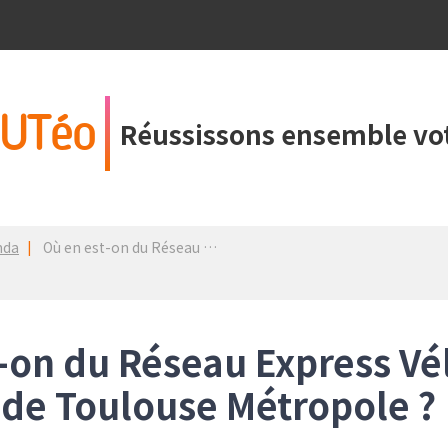
UTéo
Réussissons ensemble vot
nda
Où en est-on du Réseau Express Vélo sur le territoire de Toulouse Métropole ?
-on du Réseau Express Vél
e de Toulouse Métropole ?