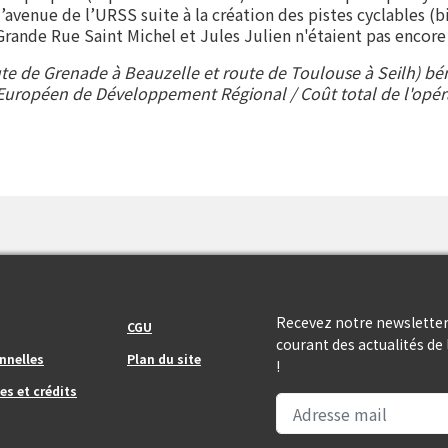
l’avenue de l’URSS suite à la création des pistes cyclables (b
Grande Rue Saint Michel et Jules Julien n'étaient pas encore 
oute de Grenade à Beauzelle et route de Toulouse à Seilh) bé
Européen de Développement Régional / Coût total de l'opéra
Footer_center_right
Recevez notre newsletter
CGU
courant des actualités d
nnelles
Plan du site
!
es et crédits