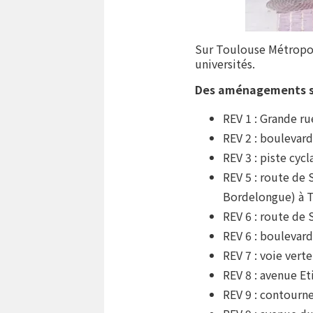
Sur Toulouse Métropole
universités.
Des aménagements so
REV 1 : Grande ru
REV 2 : boulevar
REV 3 : piste cyc
REV 5 : route de
Bordelongue) à 
REV 6 : route de
REV 6 : boulevar
REV 7 : voie vert
REV 8 : avenue Et
REV 9 : contourn