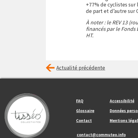
+77% de cyclistes sur 
de part et d’autre sur 
À noter : le REV 13 (r
financés par le Fonds 
HT.
Actualité précédente
Footer_center_left
Footer_center
FAQ
Accessibilité
Glossaire
Données perso
Contact
Mentions légal
contact@commuteo.info