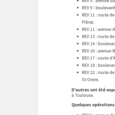
REV 9 : avenue du
REV 9 : boulevar
REV 11 : route de
Pibrac
REV 11 : avenue d
REV 13 : route d
REV 14 : bouleva
REV 16 : avenue 
REV 17 : route d'
REV 18 : boulev
REV 22 : route de
St Orens
D’autres ont été exp
à Toulouse.
Quelques opérations e