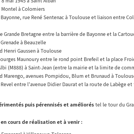
 8 mai 1945 à Saint Alban
d Montel à Colomiers
 Bayonne, rue René Sentenac à Toulouse et liaison entre Col
e Grande Bretagne entre la barrière de Bayonne et la Cartou
e Grenade à Beauzelle
rd Henri Gaussen à Toulouse
Bourges Maunoury entre le rond point Brefeil et la place Fro
Albi (M888) à Saint-Jean (entre la mairie et la limite de co
ard Marengo, avenues Pompidou, Blum et Brunaud à Toulous
 Revel entre l'avenue Didier Daurat et la route de Labège et
érimentés puis pérennisés et améliorés
tel le tour du Gr
n cours de réalisation et à venir :