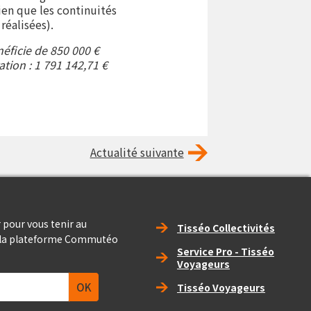
ien que les continuités
réalisées).
néficie de 850 000 €
tion : 1 791 142,71 €
Actualité suivante
Right_footer
 pour vous tenir au
Tisséo Collectivités
e la plateforme Commutéo
Service Pro - Tisséo
Voyageurs
Tisséo Voyageurs