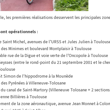
, les premières réalisations desservent les principales zone
nt opérationnels :
e Saint Michel, avenues de l’URSS et Jules Julien à Toulous
d des Minimes et boulevard Montplaisir à Toulouse
lable rue de la Digue et voie verte de l’Oncopole à Toulouse
 Seysses (entre le rond-point du 21 septembre 2001 et le ch
Toulouse
 St Simon de l'hippodrome à la Mounède
d des Pyrénées à Villeneuve-Tolosane
e du canal de Saint-Martory (Villeneuve Tolosane + 2 section
ienne Billières à Toulouse
ement de la zone aéronautique, avenue Jean Monnet à Colom