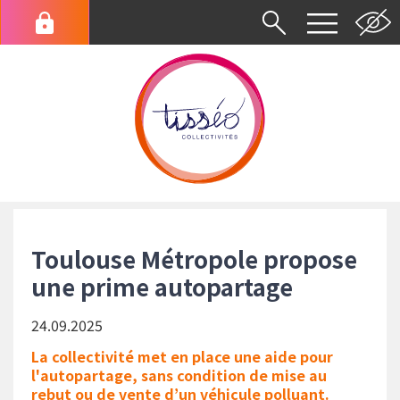
Aller
au
Menu
contenu
du
principal
compte
de
l'utilisateur
Fil
d'Ariane
Toulouse Métropole propose
une prime autopartage
24.09.2025
La collectivité met en place une aide pour
l'autopartage, sans condition de mise au
rebut ou de vente d’un véhicule polluant.