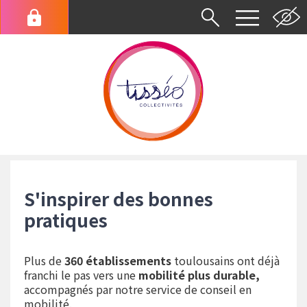
Aller
au
Menu
contenu
du
principal
compte
de
l'utilisateur
Fil
d'Ariane
S'inspirer des bonnes
pratiques
Plus de
360 établissements
toulousains ont déjà
franchi le pas vers une
mobilité plus durable,
accompagnés par notre service de conseil en
mobilité.