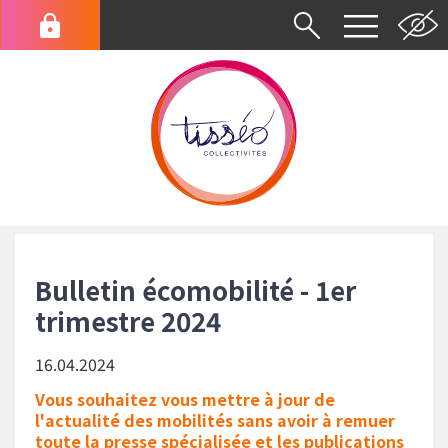
Aller
au
Menu
contenu
du
principal
compte
de
l'utilisateur
Fil
d'Ariane
Bulletin écomobilité - 1er
trimestre 2024
16.04.2024
Vous souhaitez vous mettre à jour de
l'actualité des mobilités sans avoir à remuer
toute la presse spécialisée et les publications