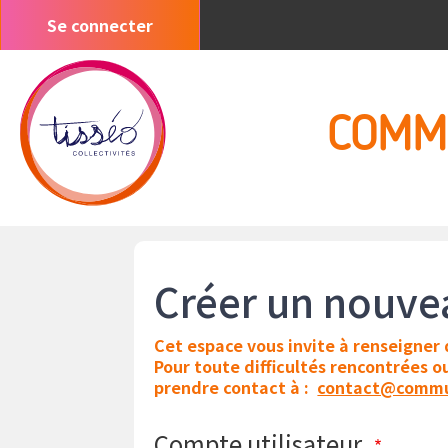
Aller
Se connecter
Menu
au
du
contenu
compte
principal
de
COMM
l'utilisateur
Créer un nouv
Cet espace vous invite à renseigner
Pour toute difficultés rencontrées 
prendre contact à :
contact@commu
Compte utilisateur