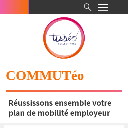
Aller
au
Menu
contenu
du
principal
compte
de
l'utilisateur
COMMUTéo
Réussissons ensemble votre
plan de mobilité employeur
Fil