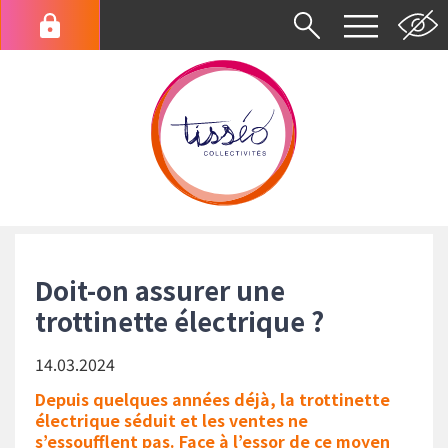
Aller
au
Menu
contenu
du
principal
compte
de
l'utilisateur
Fil
d'Ariane
Doit-on assurer une
trottinette électrique ?
14.03.2024
Depuis quelques années déjà, la trottinette
électrique séduit et les ventes ne
s’essoufflent pas. Face à l’essor de ce moyen