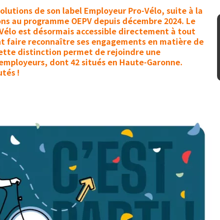
olutions de son label Employeur Pro-Vélo, suite à la
tions au programme OEPV depuis décembre 2024. Le
Vélo est désormais accessible directement à tout
t faire reconnaître ses engagements en matière de
Cette distinction permet de rejoindre une
mployeurs, dont 42 situés en Haute-Garonne.
tés !