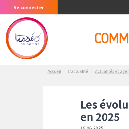
Aller
Se connecter
Menu
au
du
contenu
compte
principal
de
COMM
l'utilisateur
Fil
Accueil
L'actualité
Actualités et age
d'Ariane
Les évolu
en 2025
19.06.2025