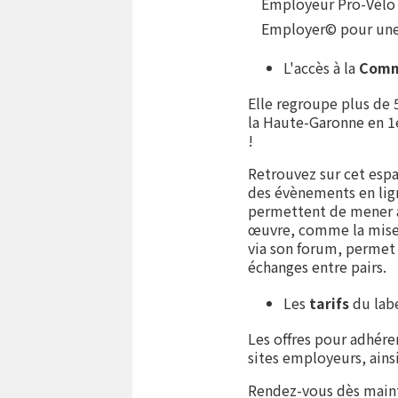
Employeur Pro-Vélo e
Employer© pour une 
L'accès à la
Comm
Elle regroupe plus de 
la Haute-Garonne en 1
!
Retrouvez sur cet espa
des évènements en lign
permettent de mener à
œuvre, comme la mise 
via son forum, permet
échanges entre pairs.
Les
tarifs
du lab
Les offres pour adhérer
sites employeurs, ain
Rendez-vous dès maint