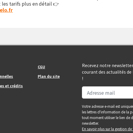
 les tarifs plus en détail 👉
lo.fr
Footer_center_right
Recevez notre newsletter
CGU
courant des actualités d
nnelles
Plan du site
!
es et crédits
Votre adresse e-mail est unique
les lettres d'information de la
tout moment utiliser le lien d
newsletter.
En savoir plus sur la gestion d