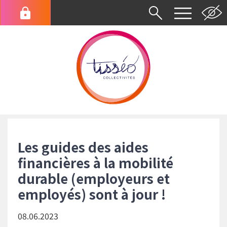
Aller
au
Menu
contenu
du
principal
compte
de
l'utilisateur
Fil
d'Ariane
Les guides des aides
financières à la mobilité
durable (employeurs et
employés) sont à jour !
08.06.2023