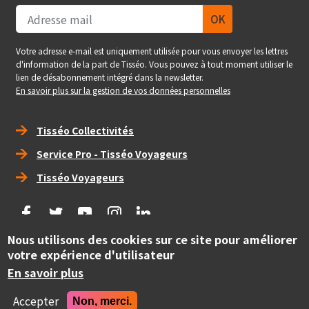
Votre adresse e-mail est uniquement utilisée pour vous envoyer les lettres
d'information de la part de Tisséo. Vous pouvez à tout moment utiliser le
lien de désabonnement intégré dans la newsletter.
En savoir plus sur la gestion de vos données personnelles
Right_footer
Tisséo Collectivités
Service Pro - Tisséo Voyageurs
Tisséo Voyageurs
social
Nous utilisons des cookies sur ce site pour améliorer
Copyright
votre expérience d'utilisateur
© Tisséo Collectivités 2020 - Autorité organisatrice des
mobilités de la grande agglomération toulousaine.
En savoir plus
Realise
Accepter
Non, merci.
Site conçu et développé par Pepper Cube