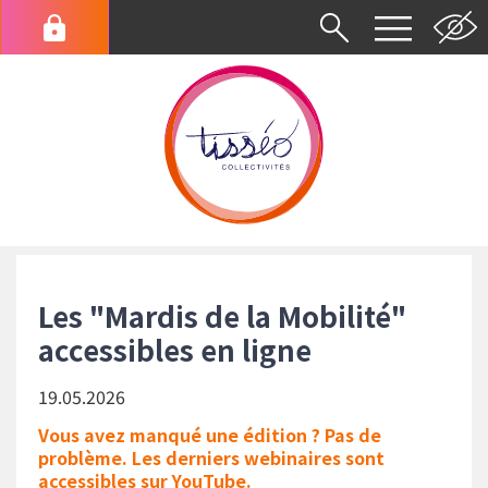
Aller
au
Menu
contenu
du
principal
compte
de
l'utilisateur
Fil
d'Ariane
Les "Mardis de la Mobilité"
accessibles en ligne
19.05.2026
Vous avez manqué une édition ? Pas de
problème. Les derniers webinaires sont
accessibles sur YouTube.