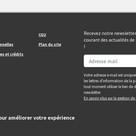
Footer_center_right
Recevez notre newsletter
CGU
courant des actualités d
nnelles
Plan du site
!
es et crédits
Votre adresse e-mail est unique
les lettres d'information de la
tout moment utiliser le lien d
newsletter.
En savoir plus sur la gestion d
pour améliorer votre expérience
tés de la grande agglomération toulousaine.