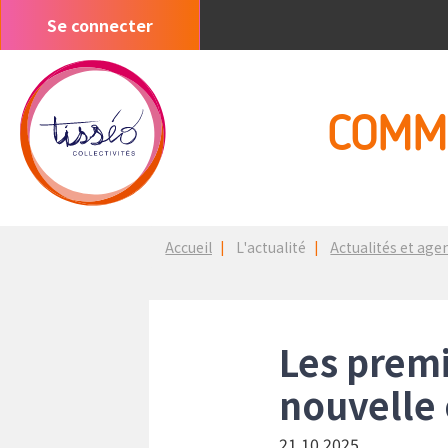
Aller
Se connecter
Menu
au
du
contenu
compte
principal
de
COMM
l'utilisateur
Fil
Accueil
L'actualité
Actualités et age
d'Ariane
Les premi
nouvelle 
21.10.2025