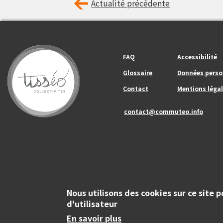
Actualité précédente
Footer_center_left
Footer_center
FAQ
Accessibilité
Glossaire
Données perso
Contact
Mentions légal
contact@commuteo.info
Nous utilisons des cookies sur ce site 
d'utilisateur
Copyright
© Tisséo Collectivités 2020 - Autorité organisatrice des mobili
En savoir plus