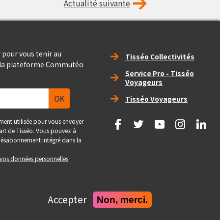
Actualité suivante
Right_footer
 pour vous tenir au
Tisséo Collectivités
e la plateforme Commutéo
Service Pro - Tisséo
Voyageurs
Tisséo Voyageurs
social
ment utilisée pour vous envoyer
 part de Tisséo. Vous pouvez à
e désabonnement intégré dans la
e vos données personnelles
Accepter
Non, merci.
Realise
Site conçu et développé par Pepper Cube