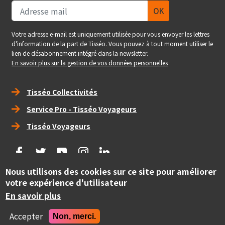
Votre adresse e-mail est uniquement utilisée pour vous envoyer les lettres
d'information de la part de Tisséo. Vous pouvez à tout moment utiliser le
lien de désabonnement intégré dans la newsletter.
En savoir plus sur la gestion de vos données personnelles
Right_footer
Tisséo Collectivités
Service Pro - Tisséo Voyageurs
Tisséo Voyageurs
social
Nous utilisons des cookies sur ce site pour améliorer
Copyright
votre expérience d'utilisateur
© Tisséo Collectivités 2020 - Autorité organisatrice des
mobilités de la grande agglomération toulousaine.
En savoir plus
Realise
Accepter
Non, merci.
Site conçu et développé par Pepper Cube