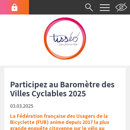
Aller
au
Menu
contenu
du
principal
compte
de
l'utilisateur
Fil
d'Ariane
Participez au Baromètre des
Villes Cyclables 2025
03.03.2025
La Fédération française des Usagers de la
Bicyclette (FUB) anime depuis 2017 la plus
grande enquête citoyenne sur le vélo au