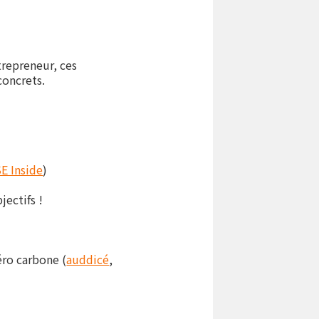
trepreneur, ces
concrets.
E Inside
)
jectifs !
éro carbone (
auddicé
,