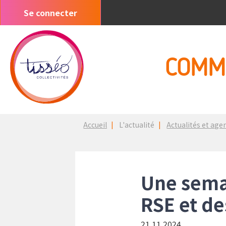
Aller
Se connecter
Menu
au
du
contenu
compte
principal
de
COMM
l'utilisateur
Fil
Accueil
L'actualité
Actualités et age
d'Ariane
Une sema
RSE et de
21.11.2024