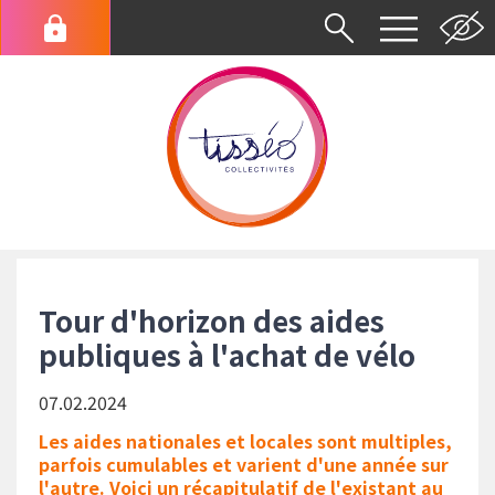
Aller
au
Menu
contenu
du
principal
compte
de
l'utilisateur
Fil
d'Ariane
Tour d'horizon des aides
publiques à l'achat de vélo
07.02.2024
Les aides nationales et locales sont multiples,
parfois cumulables et varient d'une année sur
l'autre. Voici un récapitulatif de l'existant au