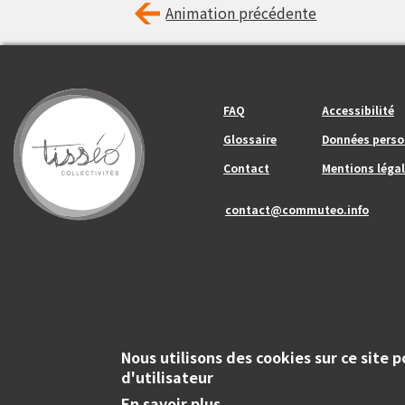
Animation précédente
Footer_center_left
Footer_center
FAQ
Accessibilité
Glossaire
Données perso
Contact
Mentions légal
contact@commuteo.info
Nous utilisons des cookies sur ce site 
d'utilisateur
Copyright
© Tisséo Collectivités 2020 - Autorité organisatrice des mobili
En savoir plus