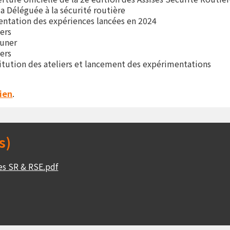
 Déléguée à la sécurité routière
entation des expériences lancées en 2024
ers
euner
ers
tution des ateliers et lancement des expérimentations
lien
.
s)
ses SR & RSE.pdf