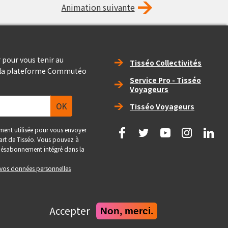
Animation suivante
Right_footer
 pour vous tenir au
Tisséo Collectivités
e la plateforme Commutéo
Service Pro - Tisséo
Voyageurs
Tisséo Voyageurs
social
ment utilisée pour vous envoyer
 part de Tisséo. Vous pouvez à
e désabonnement intégré dans la
e vos données personnelles
Accepter
Non, merci.
Realise
Site conçu et développé par Pepper Cube