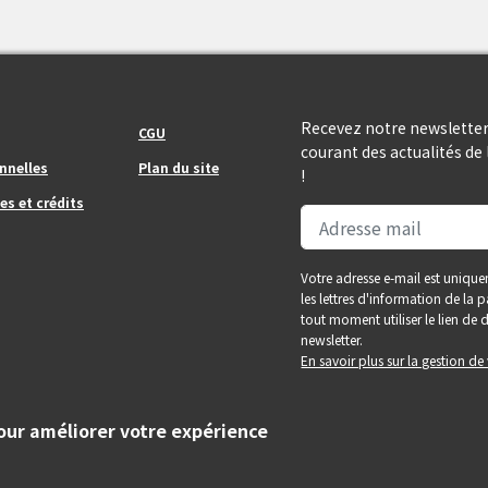
Footer_center_right
Recevez notre newsletter
CGU
courant des actualités d
nnelles
Plan du site
!
es et crédits
Votre adresse e-mail est unique
les lettres d'information de la
tout moment utiliser le lien d
newsletter.
En savoir plus sur la gestion d
pour améliorer votre expérience
tés de la grande agglomération toulousaine.