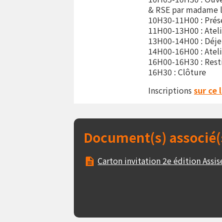
& RSE par madame la
10H30-11H00 : Prés
11H00-13H00 : Ateli
13H00-14H00 : Déj
14H00-16H00 : Ateli
16H00-16H30 : Resti
16H30 : Clôture
Inscriptions
sur ce 
Document(s) associé(
Carton invitation 2e édition Assi