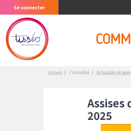
Aller
Se connecter
Menu
au
du
contenu
compte
principal
de
COMM
l'utilisateur
Fil
Accueil
L'actualité
Actualités et age
d'Ariane
Assises 
2025