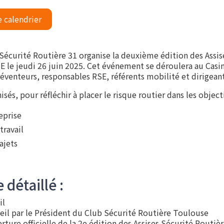
e calendrier
 Sécurité Routière 31 organise la deuxième édition des Assis
E le jeudi 26 juin 2025. Cet événement se déroulera au Casin
réventeurs, responsables RSE, référents mobilité et dirigeant
isés, pour réfléchir à placer le risque routier dans les object
eprise
travail
ajets
détaillé :
il
il par le Président du Club Sécurité Routière Toulouse
ture officielle de la 2e édition des Assises Sécurité Routiè