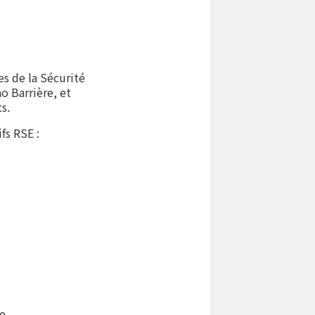
es de la Sécurité
o Barrière, et
s.
ifs RSE :
re