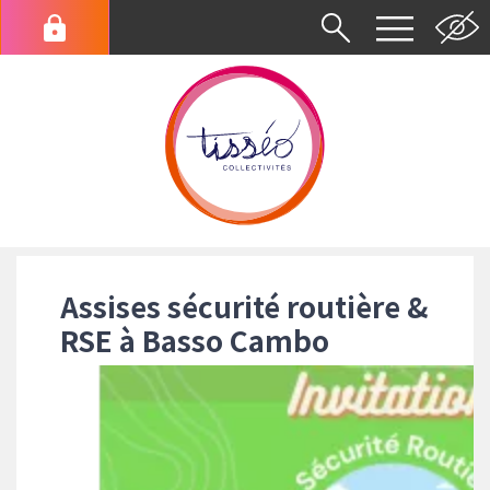
Aller
au
Menu
contenu
du
principal
compte
de
l'utilisateur
Fil
d'Ariane
Assises sécurité routière &
RSE à Basso Cambo