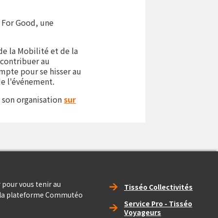
e For Good, une
e la Mobilité et de la
contribuer au
mpte pour se hisser au
de l'événement.
e son organisation
sur
Right_footer
 pour vous tenir au
Tisséo Collectivités
e la plateforme Commutéo
Service Pro - Tisséo
Voyageurs