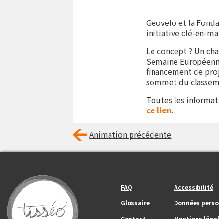
Geovelo et la Fonda
initiative clé-en-ma
Le concept ? Un cha
Semaine Européenne
financement de pro
sommet du classemen
Toutes les informat
ce lien
.
Animation précédente
Footer_center_left
Footer_center
FAQ
Accessibilité
Glossaire
Données perso
Contact
Mentions légal