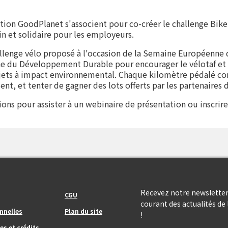
tion GoodPlanet s'associent pour co-créer le challenge Bik
in et solidaire pour les employeurs.
llenge vélo proposé à l'occasion de la Semaine Européenne d
 du Développement Durable pour encourager le vélotaf et 
jets à impact environnemental. Chaque kilomètre pédalé co
t, et tenter de gagner des lots offerts par les partenaires 
ions pour assister à un webinaire de présentation ou inscrir
Footer_center_right
Recevez notre newsletter
CGU
courant des actualités d
nnelles
Plan du site
!
es et crédits