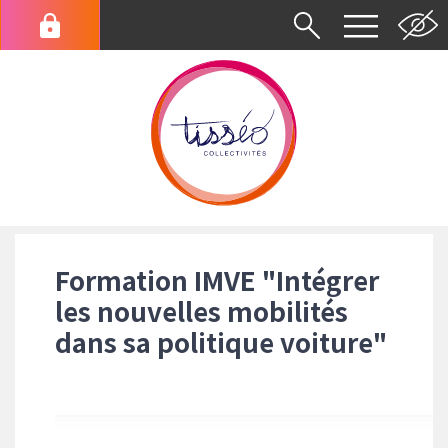
Aller
au
Menu
contenu
du
principal
compte
de
l'utilisateur
Fil
d'Ariane
Formation IMVE "Intégrer
les nouvelles mobilités
dans sa politique voiture"