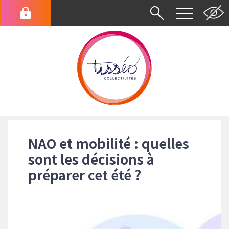
Aller
au
Menu
contenu
du
principal
compte
de
l'utilisateur
Fil
d'Ariane
NAO et mobilité : quelles
sont les décisions à
préparer cet été ?