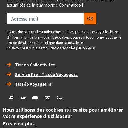
actualités de la plateforme Commutéo !
Votre adresse e-mail est uniquement utilisée pour vous envoyer les lettres
d'information de la part de Tisséo. Vous pouvez à tout moment utiliser le
lien de désabonnement intégré dans la newsletter.
En savoir plus sur la gestion de vos données personnelles
Right_footer
Tisséo Collectivités
Service Pro - Tisséo Voyageurs
Tisséo Voyageurs
social
Nous utilisons des cookies sur ce site pour améliorer
Copyright
votre expérience d'utilisateur
© Tisséo Collectivités 2020 - Autorité organisatrice des
mobilités de la grande agglomération toulousaine.
En savoir plus