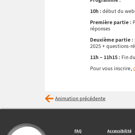
10h :
début du webi
Première partie :
P
réponses
Deuxième partie :
2025 + questions-r
11h – 11h15 :
Fin du
Pour vous inscrire,
Animation précédente
Footer_center_left
Footer_center
FAQ
Accessibilité