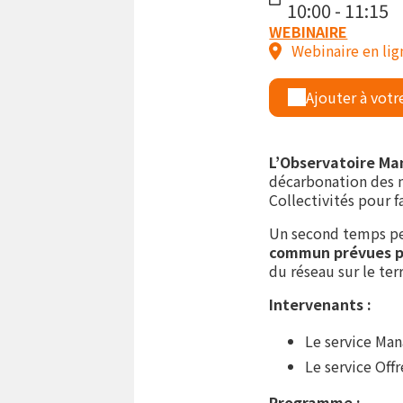
10:00 - 11:15
WEBINAIRE
Webinaire en lig
Ajouter à votr
L’Observatoire Ma
décarbonation des m
Collectivités pour 
Un second temps pe
commun prévues po
du réseau sur le ter
Intervenants :
Le service Man
Le service Off
Programme :