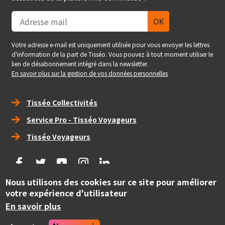
Votre adresse e-mail est uniquement utilisée pour vous envoyer les lettres
d'information de la part de Tisséo. Vous pouvez à tout moment utiliser le
lien de désabonnement intégré dans la newsletter.
En savoir plus sur la gestion de vos données personnelles
Right_footer
Tisséo Collectivités
Service Pro - Tisséo Voyageurs
Tisséo Voyageurs
social
Nous utilisons des cookies sur ce site pour améliorer
Copyright
votre expérience d'utilisateur
© Tisséo Collectivités 2020 - Autorité organisatrice des
mobilités de la grande agglomération toulousaine.
En savoir plus