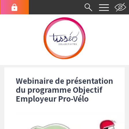
Aller
au
Menu
contenu
du
principal
compte
de
l'utilisateur
Fil
d'Ariane
Webinaire de présentation
du programme Objectif
Employeur Pro-Vélo