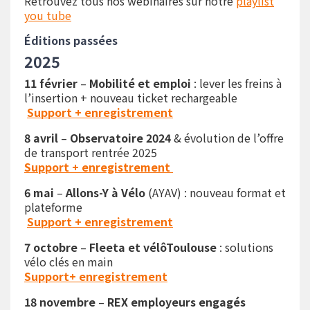
Retrouvez tous nos webinaires sur notre
playlist
you tube
Éditions passées
2025
11 février
–
Mobilité et emploi
: lever les freins à
l’insertion + nouveau ticket rechargeable
Support + enregistrement
8 avril
–
Observatoire 2024
& évolution de l’offre
de transport rentrée 2025
Support + enregistrement
6 mai
–
Allons-Y à Vélo
(AYAV) : nouveau format et
plateforme
Support + enregistrement
7 octobre
–
Fleeta et vélôToulouse
: solutions
vélo clés en main
Support+ enregistrement
18 novembre
–
REX employeurs engagés