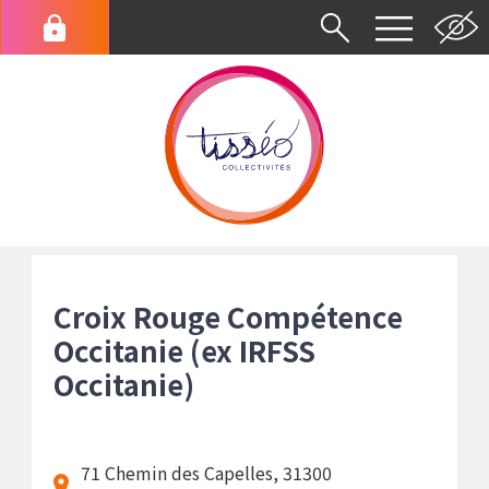
Aller
au
Menu
contenu
du
principal
compte
de
l'utilisateur
Fil
d'Ariane
Croix Rouge Compétence
Occitanie (ex IRFSS
Occitanie)
71 Chemin des Capelles, 31300