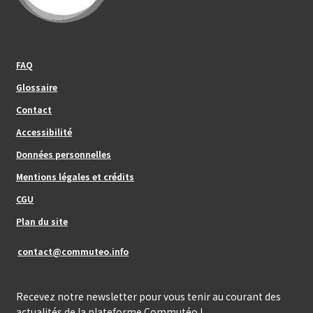
Footer_center_left
FAQ
Glossaire
Contact
Footer_center
Accessibilité
Données personnelles
Mentions légales et crédits
Footer_center_right
CGU
Plan du site
contact@commuteo.info
Recevez notre newsletter pour vous tenir au courant des
actualités de la plateforme Commutéo !