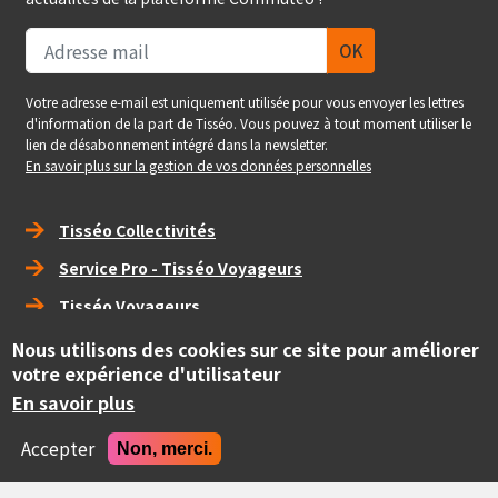
Votre adresse e-mail est uniquement utilisée pour vous envoyer les lettres
d'information de la part de Tisséo. Vous pouvez à tout moment utiliser le
lien de désabonnement intégré dans la newsletter.
En savoir plus sur la gestion de vos données personnelles
Right_footer
Tisséo Collectivités
Service Pro - Tisséo Voyageurs
Tisséo Voyageurs
Nous utilisons des cookies sur ce site pour améliorer
social
votre expérience d'utilisateur
En savoir plus
Copyright
© Tisséo Collectivités 2020 - Autorité organisatrice des
Accepter
Non, merci.
mobilités de la grande agglomération toulousaine.