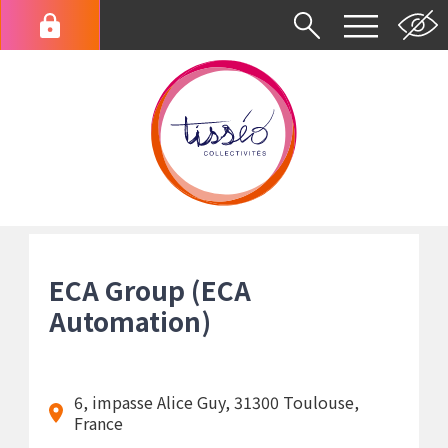
Aller
au
Menu
contenu
du
principal
compte
de
l'utilisateur
Fil
d'Ariane
ECA Group (ECA
Automation)
6, impasse Alice Guy, 31300 Toulouse,
France