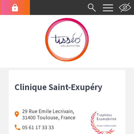
Aller
au
Menu
contenu
du
principal
compte
de
l'utilisateur
Fil
d'Ariane
Clinique Saint-Exupéry
29 Rue Emile Lecrivain,
31400 Toulouse, France
05 61 17 33 33