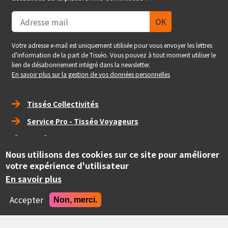
Votre adresse e-mail est uniquement utilisée pour vous envoyer les lettres
d'information de la part de Tisséo. Vous pouvez à tout moment utiliser le
lien de désabonnement intégré dans la newsletter.
En savoir plus sur la gestion de vos données personnelles
Right_footer
Tisséo Collectivités
Service Pro - Tisséo Voyageurs
Tisséo Voyageurs
Nous utilisons des cookies sur ce site pour améliorer
social
votre expérience d'utilisateur
En savoir plus
Copyright
© Tisséo Collectivités 2020 - Autorité organisatrice des
Accepter
Non, merci.
mobilités de la grande agglomération toulousaine.