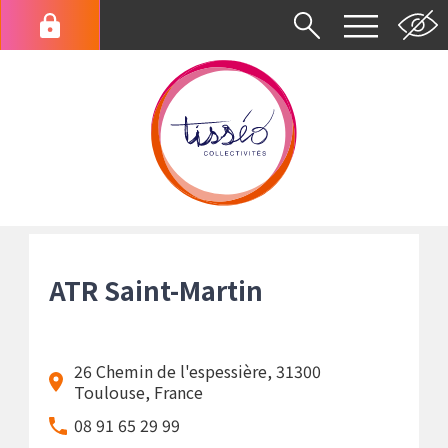
Aller
au
Menu
contenu
du
principal
compte
de
l'utilisateur
Fil
d'Ariane
ATR Saint-Martin
26 Chemin de l'espessière, 31300
Toulouse, France
08 91 65 29 99