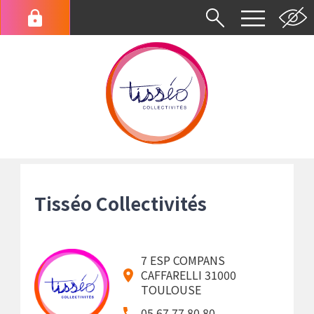
Aller
au
Menu
contenu
du
principal
compte
de
l'utilisateur
Fil
d'Ariane
Tisséo Collectivités
7 ESP COMPANS
CAFFARELLI 31000
TOULOUSE
05 67 77 80 80