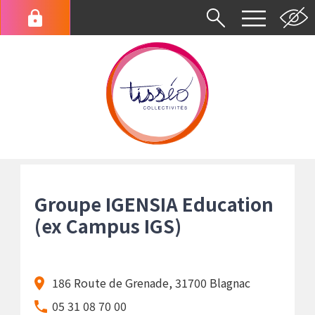
Aller
au
Menu
contenu
du
principal
compte
de
l'utilisateur
Fil
d'Ariane
Groupe IGENSIA Education
(ex Campus IGS)
186 Route de Grenade, 31700 Blagnac
05 31 08 70 00