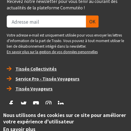
Recevez notre newsletter pour vous tenir au courant des
actualités de la plateforme Commutéo !
Votre adresse e-mail est uniquement utilisée pour vous envoyer les lettres
d'information de la part de Tisséo. Vous pouvez à tout moment utiliser le
lien de désabonnement intégré dans la newsletter.
En savoir plus sur la gestion de vos données personnelles
Right_footer
Tisséo Collectivités
Service Pro - Tisséo Voyageurs
Tisséo Voyageurs
social
Nous utilisons des cookies sur ce site pour améliorer
Copyright
votre expérience d'utilisateur
© Tisséo Collectivités 2020 - Autorité organisatrice des
mobilités de la grande agglomération toulousaine.
En savoir plus