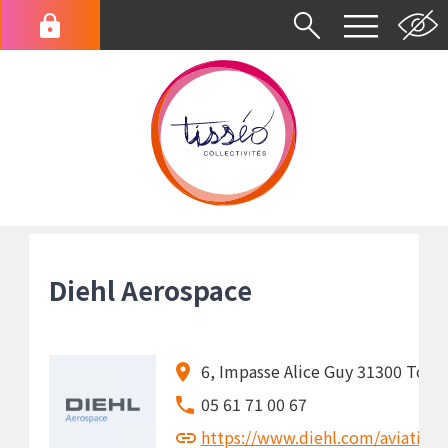
Aller
au
Menu
contenu
du
principal
compte
de
l'utilisateur
Fil
d'Ariane
Diehl Aerospace
6, Impasse Alice Guy 31300 Toul
05 61 71 00 67
https://www.diehl.com/aviation/f