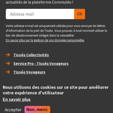
actualités de la plateforme Commutéo !
Votre adresse e-mail est uniquement utilisée pour vous envoyer les lettres
d'information de la part de Tisséo. Vous pouvez à tout moment utiliser le
lien de désabonnement intégré dans la newsletter.
En savoir plus sur la gestion de vos données personnelles
Right_footer
Tisséo Collectivités
Service Pro - Tisséo Voyageurs
Tisséo Voyageurs
social
Nous utilisons des cookies sur ce site pour améliorer
votre expérience d'utilisateur
En savoir plus
Copyright
© Tisséo Collectivités 2020 - Autorité organisatrice des
mobilités de la grande agglomération toulousaine.
Accepter
Non, merci.