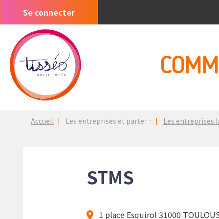
Aller
Se connecter
Menu
au
du
contenu
compte
principal
de
COMM
l'utilisateur
Fil
Accueil
Les entreprises et partenaires
Les entreprises lancées 
d'Ariane
STMS
1 place Esquirol 31000 TOULOU