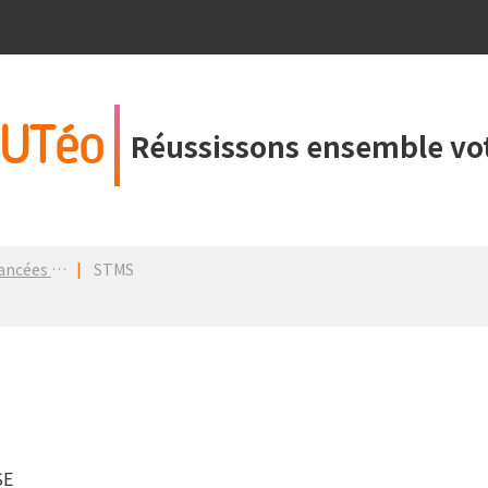
UTéo
Réussissons ensemble vot
dans un PDM
STMS
SE