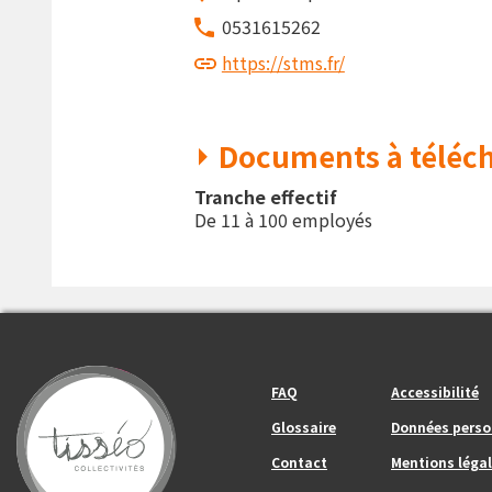
0531615262
https://stms.fr/
Documents à téléch
Tranche effectif
De 11 à 100 employés
Footer_center_left
Footer_center
FAQ
Accessibilité
Glossaire
Données perso
Contact
Mentions légal