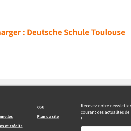
arger : Deutsche Schule Toulouse
Footer_center_right
Recevez notre newsletter
CGU
courant des actualités d
nnelles
Plan du site
!
es et crédits