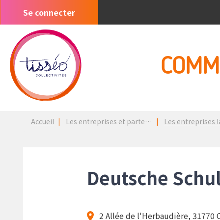
Aller
Se connecter
Menu
au
du
contenu
compte
principal
de
COMM
l'utilisateur
Fil
Accueil
Les entreprises et partenaires
Les entreprises lancées 
d'Ariane
Deutsche Schu
2 Allée de l'Herbaudière, 31770