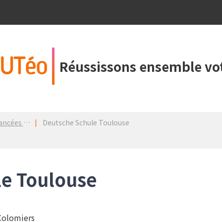
UTéo
Réussissons ensemble vot
dans un PDM
Deutsche Schule Toulouse
le Toulouse
 Colomiers