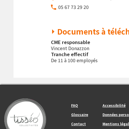
05 67 73 29 20
Documents à téléch
CME responsable
Vincent Donazzon
Tranche effectif
De 11 à 100 employés
Footer_center_left
Footer_center
FAQ
Accessibilité
Glossaire
Données perso
Contact
Mentions légal