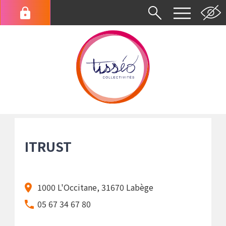
Aller
au
Menu
contenu
du
principal
compte
de
l'utilisateur
Fil
d'Ariane
ITRUST
1000 L'Occitane, 31670 Labège
05 67 34 67 80