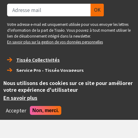
Votre adresse e-mail est uniquement utilisée pour vous envoyer les lettres
d'information de la part de Tisséo. Vous pouvez à tout moment utiliser le
lien de désabonnement intégré dans la newsletter.
En savoir plus sur la gestion de vos données personnelles
Right_footer
Tisséo Collectivités
Service Pro - Tisséo Voyageurs
Tisséo Voyageurs
Nous utilisons des cookies sur ce site pour améliorer
votre expérience d'utilisateur
social
En savoir plus
Accepter
Non, merci.
Copyright
© Tisséo Collectivités 2020 - Autorité organisatrice des
mobilités de la grande agglomération toulousaine.
Realise
Site conçu et développé par Pepper Cube