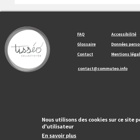
Footer_center_left
Footer_center
FAQ
Accessibilité
Glossaire
Données perso
Contact
Mentions légal
contact@commuteo.info
Nous utilisons des cookies sur ce site 
d'utilisateur
Copyright
© Tisséo Collectivités 2020 - Autorité organisatrice des mobili
En savoir plus