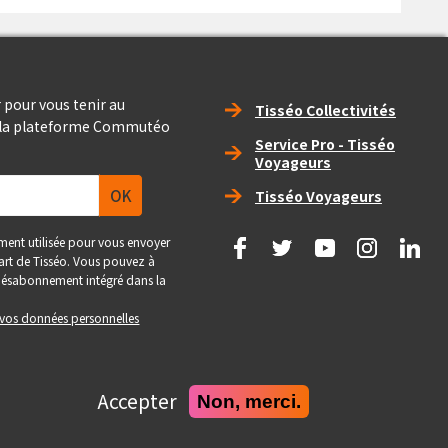
Right_footer
 pour vous tenir au
Tisséo Collectivités
e la plateforme Commutéo
Service Pro - Tisséo
Voyageurs
Tisséo Voyageurs
social
ment utilisée pour vous envoyer
 part de Tisséo. Vous pouvez à
e désabonnement intégré dans la
e vos données personnelles
Accepter
Non, merci.
Realise
Site conçu et développé par Pepper Cube