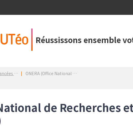
UTéo
Réussissons ensemble vot
dans un PDM
ONERA (Office National de Recherches et d'Etudes Aéronautiques)
National de Recherches e
)