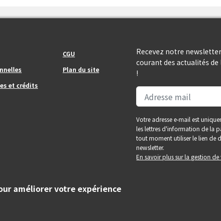
Footer_center_right
Recevez notre newsletter
CGU
courant des actualités d
nnelles
Plan du site
!
es et crédits
Votre adresse e-mail est unique
les lettres d'information de la
tout moment utiliser le lien d
newsletter.
En savoir plus sur la gestion d
pour améliorer votre expérience
tés de la grande agglomération toulousaine.