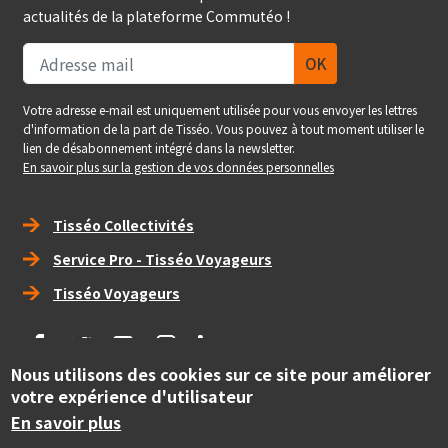
actualités de la plateforme Commutéo !
Votre adresse e-mail est uniquement utilisée pour vous envoyer les lettres
d'information de la part de Tisséo. Vous pouvez à tout moment utiliser le
lien de désabonnement intégré dans la newsletter.
En savoir plus sur la gestion de vos données personnelles
Right_footer
Tisséo Collectivités
Service Pro - Tisséo Voyageurs
Tisséo Voyageurs
social
Nous utilisons des cookies sur ce site pour améliorer
votre expérience d'utilisateur
Copyright
© Tisséo Collectivités 2020 - Autorité organisatrice des
En savoir plus
mobilités de la grande agglomération toulousaine.