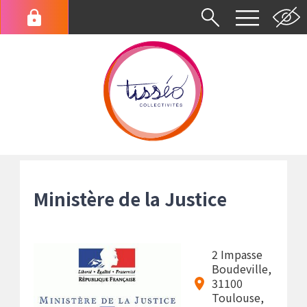
Aller
au
Menu
contenu
du
principal
compte
de
l'utilisateur
Fil
d'Ariane
Ministère de la Justice
2 Impasse
Boudeville,
31100
Toulouse,