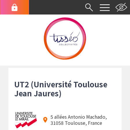
Aller
au
Menu
contenu
du
principal
compte
de
l'utilisateur
Fil
d'Ariane
UT2 (Université Toulouse
Jean Jaures)
5 allées Antonio Machado,
31058 Toulouse, France