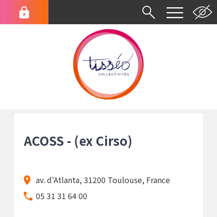
Aller
au
Menu
contenu
du
principal
compte
de
l'utilisateur
Fil
d'Ariane
ACOSS - (ex Cirso)
av. d'Atlanta, 31200 Toulouse, France
05 31 31 64 00