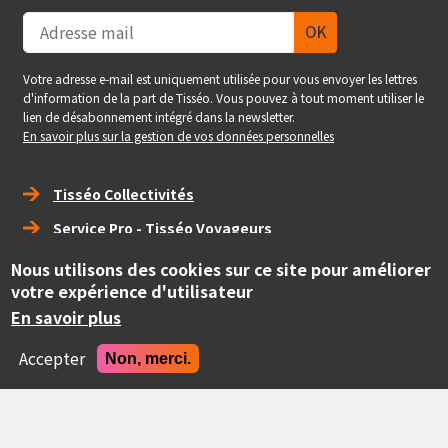
Votre adresse e-mail est uniquement utilisée pour vous envoyer les lettres
d'information de la part de Tisséo. Vous pouvez à tout moment utiliser le
lien de désabonnement intégré dans la newsletter.
En savoir plus sur la gestion de vos données personnelles
Right_footer
Tisséo Collectivités
Service Pro - Tisséo Voyageurs
Tisséo Voyageurs
Nous utilisons des cookies sur ce site pour améliorer
votre expérience d'utilisateur
social
En savoir plus
Accepter
Non, merci.
Copyright
© Tisséo Collectivités 2020 - Autorité organisatrice des
mobilités de la grande agglomération toulousaine.
Realise
Site conçu et développé par Pepper Cube