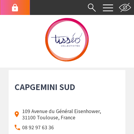
Aller
au
Menu
contenu
du
principal
compte
de
l'utilisateur
Fil
d'Ariane
CAPGEMINI SUD
109 Avenue du Général Eisenhower,
31100 Toulouse, France
08 92 97 63 36