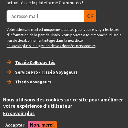
actualités de la plateforme Commutéo !
Votre adresse e-mail est uniquement utilisée pour vous envoyer les lettres
d'information de la part de Tisséo. Vous pouvez à tout moment utiliser le
lien de désabonnement intégré dans la newsletter.
En savoir plus sur la gestion de vos données personnelles
Right_footer
Tisséo Collectivités
Service Pro - Tisséo Voyageurs
Tisséo Voyageurs
social
Nous utilisons des cookies sur ce site pour améliorer
votre expérience d'utilisateur
Copyright
En savoir plus
© Tisséo Collectivités 2020 - Autorité organisatrice des
mobilités de la grande agglomération toulousaine.
Accepter
Non, merci.