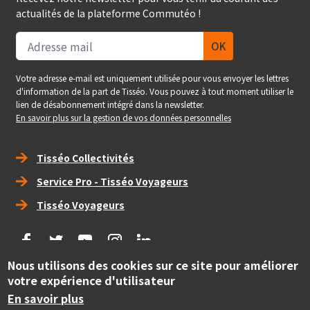
actualités de la plateforme Commutéo !
Votre adresse e-mail est uniquement utilisée pour vous envoyer les lettres
d'information de la part de Tisséo. Vous pouvez à tout moment utiliser le
lien de désabonnement intégré dans la newsletter.
En savoir plus sur la gestion de vos données personnelles
Right_footer
Tisséo Collectivités
Service Pro - Tisséo Voyageurs
Tisséo Voyageurs
social
Nous utilisons des cookies sur ce site pour améliorer
votre expérience d'utilisateur
Copyright
© Tisséo Collectivités 2020 - Autorité organisatrice des
En savoir plus
mobilités de la grande agglomération toulousaine.