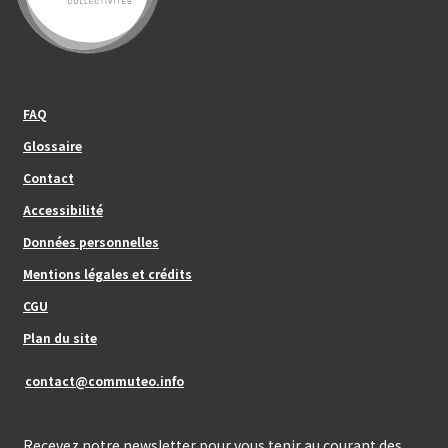
Footer_center_left
FAQ
Glossaire
Contact
Footer_center
Accessibilité
Données personnelles
Mentions légales et crédits
Footer_center_right
CGU
Plan du site
contact@commuteo.info
Recevez notre newsletter pour vous tenir au courant des