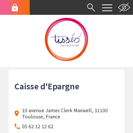
Aller
au
Menu
contenu
du
principal
compte
de
l'utilisateur
Fil
d'Ariane
Caisse d'Epargne
10 avenue James Clerk Maxwell, 31100
Toulouse, France
05 62 12 12 62