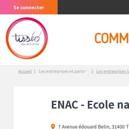
Aller
Se connecter
Menu
au
du
contenu
compte
principal
de
COMM
l'utilisateur
Fil
Accueil
Les entreprises et partenaires
Les entreprises lancées 
d'Ariane
ENAC - Ecole na
7 Avenue édouard Belin, 31400 T