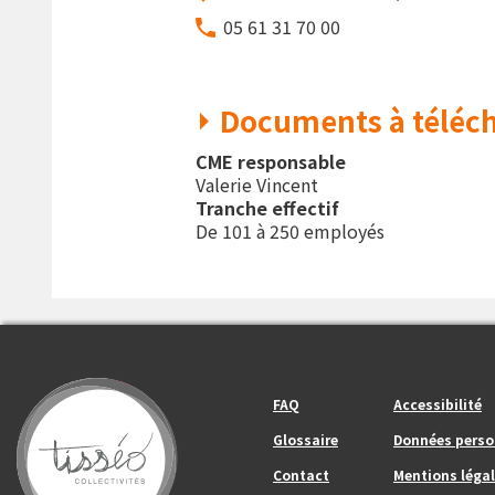
05 61 31 70 00
Documents à téléch
CME responsable
Valerie Vincent
Tranche effectif
De 101 à 250 employés
Footer_center_left
Footer_center
FAQ
Accessibilité
Glossaire
Données perso
Contact
Mentions légal