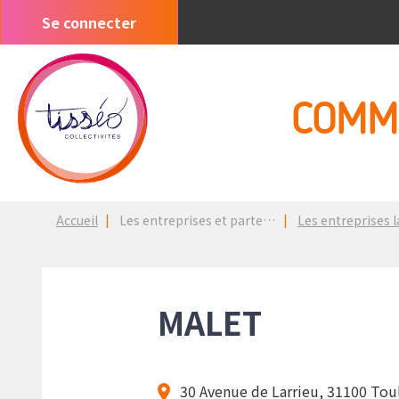
Aller
Se connecter
Menu
au
du
contenu
compte
principal
de
COMM
l'utilisateur
Fil
Accueil
Les entreprises et partenaires
Les entreprises lancées 
d'Ariane
MALET
30 Avenue de Larrieu, 31100 Tou