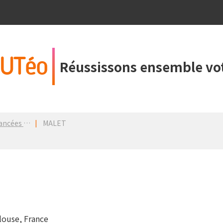
UTéo
Réussissons ensemble vot
dans un PDM
MALET
louse, France