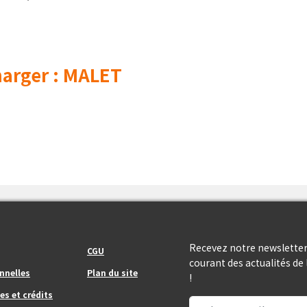
arger : MALET
Footer_center_right
Recevez notre newsletter
CGU
courant des actualités d
nnelles
Plan du site
!
es et crédits