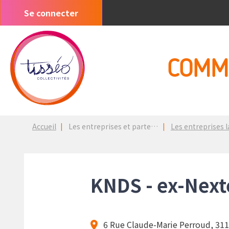
Aller
Se connecter
Menu
au
du
contenu
compte
principal
de
COMM
l'utilisateur
Fil
Accueil
Les entreprises et partenaires
Les entreprises lancées 
d'Ariane
KNDS - ex-Next
6 Rue Claude-Marie Perroud, 31