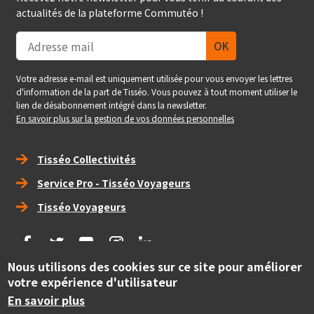
actualités de la plateforme Commutéo !
Votre adresse e-mail est uniquement utilisée pour vous envoyer les lettres
d'information de la part de Tisséo. Vous pouvez à tout moment utiliser le
lien de désabonnement intégré dans la newsletter.
En savoir plus sur la gestion de vos données personnelles
Right_footer
Tisséo Collectivités
Service Pro - Tisséo Voyageurs
Tisséo Voyageurs
social
Nous utilisons des cookies sur ce site pour améliorer
votre expérience d'utilisateur
Copyright
© Tisséo Collectivités 2020 - Autorité organisatrice des
En savoir plus
mobilités de la grande agglomération toulousaine.