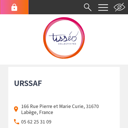
Aller
au
Menu
contenu
du
principal
compte
de
l'utilisateur
Fil
d'Ariane
URSSAF
166 Rue Pierre et Marie Curie, 31670
Labège, France
05 62 25 31 09