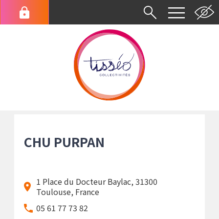
Aller
au
Menu
contenu
du
principal
compte
de
l'utilisateur
Fil
d'Ariane
CHU PURPAN
1 Place du Docteur Baylac, 31300
Toulouse, France
05 61 77 73 82