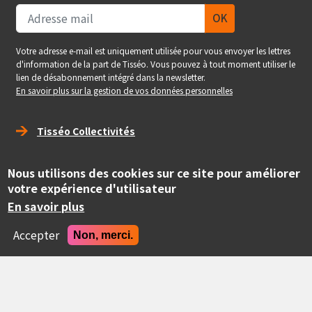
Votre adresse e-mail est uniquement utilisée pour vous envoyer les lettres
d'information de la part de Tisséo. Vous pouvez à tout moment utiliser le
lien de désabonnement intégré dans la newsletter.
En savoir plus sur la gestion de vos données personnelles
Right_footer
Tisséo Collectivités
Service Pro - Tisséo Voyageurs
Nous utilisons des cookies sur ce site pour améliorer
Tisséo Voyageurs
votre expérience d'utilisateur
En savoir plus
social
Accepter
Non, merci.
Copyright
© Tisséo Collectivités 2020 - Autorité organisatrice des
mobilités de la grande agglomération toulousaine.
Realise
Site conçu et développé par Pepper Cube