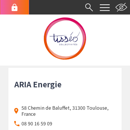
Aller
au
Menu
contenu
du
principal
compte
de
l'utilisateur
Fil
d'Ariane
ARIA Energie
58 Chemin de Baluffet, 31300 Toulouse,
France
08 90 16 59 09