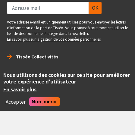
Votre adresse e-mail est uniquement utilisée pour vous envoyer les lettres
d'information de la part de Tisséo. Vous pouvez à tout moment utiliser le
lien de désabonnement intégré dans la newsletter.
En savoir plus sur la gestion de vos données personnelles
Right_footer
Tisséo Collectivités
Service Pro - Tisséo Voyageurs
Nous utilisons des cookies sur ce site pour améliorer
Tisséo Voyageurs
votre expérience d'utilisateur
En savoir plus
social
Accepter
Non, merci.
Copyright
© Tisséo Collectivités 2020 - Autorité organisatrice des
mobilités de la grande agglomération toulousaine.
Realise
Site conçu et développé par Pepper Cube