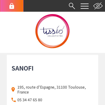
Aller
au
Menu
contenu
du
principal
compte
de
l'utilisateur
Fil
d'Ariane
SANOFI
195, route d'Espagne, 31100 Toulouse,
France
05 34 47 65 80