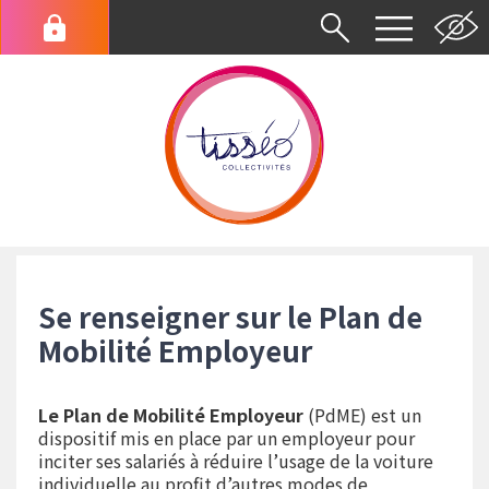
Aller
au
Menu
contenu
du
principal
compte
de
l'utilisateur
Fil
d'Ariane
Se renseigner sur le Plan de
Mobilité Employeur
Le Plan de Mobilité Employeur
(PdME) est un
dispositif mis en place par un employeur pour
inciter ses salariés à réduire l’usage de la voiture
individuelle au profit d’autres modes de