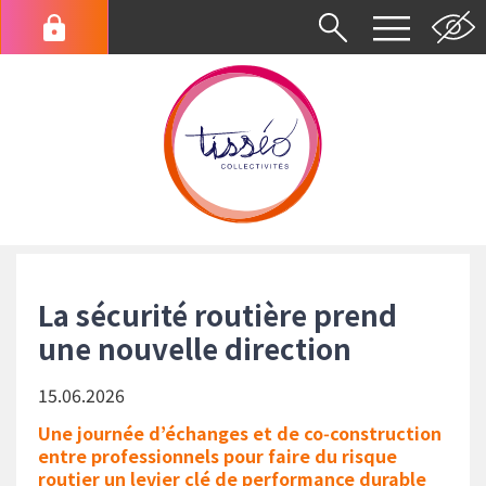
Aller
au
Menu
contenu
du
principal
compte
de
l'utilisateur
Fil
d'Ariane
La sécurité routière prend
une nouvelle direction
15.06.2026
Une journée d’échanges et de co‑construction
entre professionnels pour faire du risque
routier un levier clé de performance durable