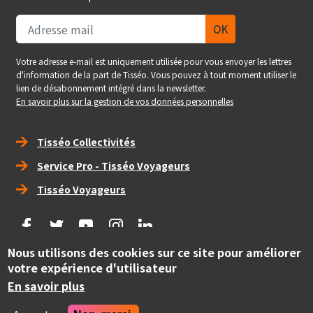
Votre adresse e-mail est uniquement utilisée pour vous envoyer les lettres
d'information de la part de Tisséo. Vous pouvez à tout moment utiliser le
lien de désabonnement intégré dans la newsletter.
En savoir plus sur la gestion de vos données personnelles
Right_footer
Tisséo Collectivités
Service Pro - Tisséo Voyageurs
Tisséo Voyageurs
social
Nous utilisons des cookies sur ce site pour améliorer
Copyright
votre expérience d'utilisateur
© Tisséo Collectivités 2020 - Autorité organisatrice des
mobilités de la grande agglomération toulousaine.
En savoir plus
Realise